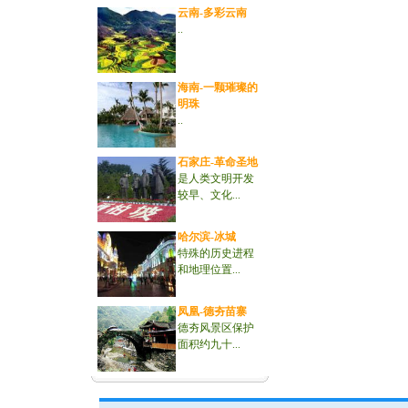
云南-多彩云南
..
海南-一颗璀璨的
明珠
..
石家庄-革命圣地
是人类文明开发
较早、文化...
哈尔滨-冰城
特殊的历史进程
和地理位置...
凤凰-德夯苗寨
德夯风景区保护
面积约九十...