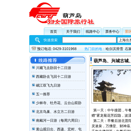
首页
关于我们
线路中心
票务中心
景
快速搜索
预订电话:
0429-3101968
热门目的地：
哈尔滨滑雪
石
葫芦岛、兴城古城、
川藏飞去卧回十二日游
西藏卧去飞回十二日游
岷江双飞九日游
五一推荐
少林寺、牡丹花、云台山双卧
第一天：中午接团，午餐
北京鸟巢、水立方二日游
赠“雾龙菊花芳踪隐
南戴河一日游（每周六周日）
第二天：早餐后游北普陀
灵湫泉，万佛堂、财神庙
黄山观日出、西递、宏村、屯