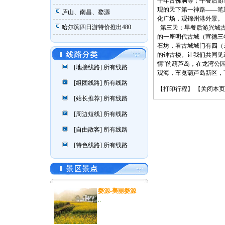
千年古佛洞等；午餐后游
现的天下第一神路——笔
庐山、南昌、婺源
化广场，观锦州港外景。
哈尔滨四日游特价推出480
第三天：早餐后游兴城古
的一座明代古城（宣德三年
石坊，看古城城门有四（
的钟古楼。让我们共同见
情”的葫芦岛，在龙湾公
[地接线路]
所有线路
观海，车览葫芦岛新区
[组团线路]
所有线路
【
打印行程
】 【
关闭本页
[站长推荐]
所有线路
[周边短线]
所有线路
[自由散客]
所有线路
[特色线路]
所有线路
婺源-美丽婺源
..