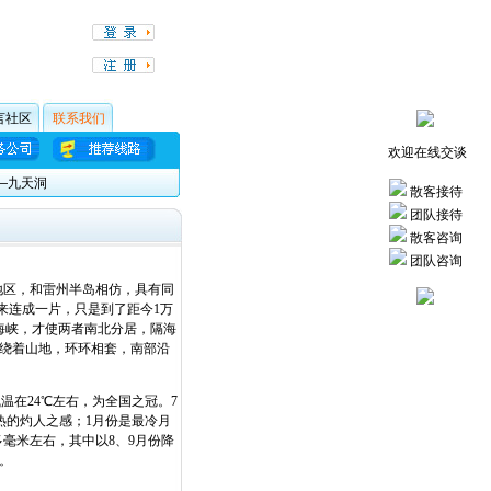
言社区
联系我们
欢迎在线交谈
—九天洞
散客接待
团队接待
散客咨询
团队咨询
地区，和雷州半岛相仿，具有同
来连成一片，只是到了距今1万
海峡，才使两者南北分居，隔海
绕着山地，环环相套，南部沿
在24℃左右，为全国之冠。7
热的灼人之感；1月份是最冷月
多毫米左右，其中以8、9月份降
。