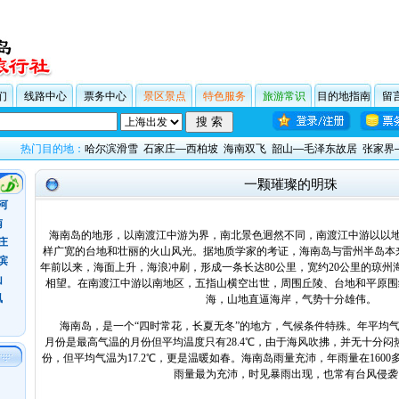
们
线路中心
票务中心
景区景点
特色服务
旅游常识
目的地指南
留
热门目的地：
哈尔滨滑雪
石家庄—西柏坡
海南双飞
韶山—毛泽东故居
张家界
一颗璀璨的明珠
河
南
海南岛的地形，以南渡江中游为界，南北景色迥然不同，南渡江中游以以
庄
样广宽的台地和壮丽的火山风光。据地质学家的考证，海南岛与雷州半岛本
滨
年前以来，海面上升，海浪冲刷，形成一条长达80公里，宽约20公里的琼州
山
相望。在南渡江中游以南地区，五指山横空出世，周围丘陵、台地和平原围
凰
海，山地直逼海岸，气势十分雄伟。
海南岛，是一个“四时常花，长夏无冬”的地方，气候条件特殊。年平均气温
月份是最高气温的月份但平均温度只有28.4℃，由于海风吹拂，并无十分闷
份，但平均气温为17.2℃，更是温暖如春。海南岛雨量充沛，年雨量在1600
雨量最为充沛，时见暴雨出现，也常有台风侵袭