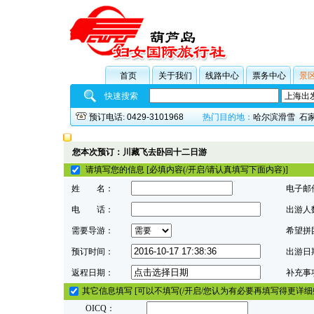
首页
关于我们
线路中心
票务中心
景
快速搜索
预订电话:
0429-3101968
热门目的地：
哈尔滨滑雪
石
您本次预订：川藏飞去卧回十二日游
请填写您的信息 [必填内容(/开启/请认真填写下面内容)]
姓 名：
电子邮
电 话：
出游人
需要导游：
希望拼
预订时间：
出游日
返程日期：
补充事
其它信息填写 [可以不填写(/开启/您认为有必要再填写得更详细
OICQ：