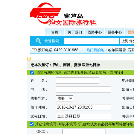
首页
关于我们
线路中心
票务中心
景
快速搜索
预订电话:
0429-3101968
热门目的地：
哈尔滨滑雪
石
您本次预订：庐山、南昌、婺源 双卧七日游
请填写您的信息 [必填内容(/开启/请认真填写下面内容)]
姓 名：
电子邮
电 话：
出游人
需要导游：
希望拼
预订时间：
出游日
返程日期：
补充事
其它信息填写 [可以不填写(/开启/您认为有必要再填写得更详细
OICQ：